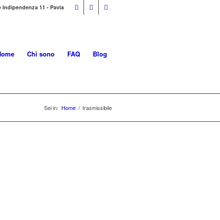
e Indipendenza 11 - Pavia
Home
Chi sono
FAQ
Blog
Sei in:
Home
/
trasmissibile