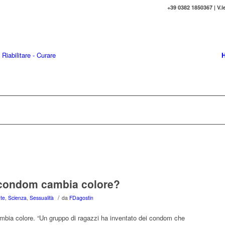
+39 0382 1850367 | V.l
 condom cambia colore?
/
te
,
Scienza
,
Sessualità
da
FDagostin
ambia colore. “Un gruppo di ragazzi ha inventato dei condom che