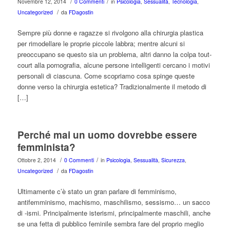
/
/
Novembre 12, 2014
0 Commenti
in
Psicologia
,
Sessualità
,
Tecnologia
,
/
Uncategorized
da
FDagostin
Sempre più donne e ragazze si rivolgono alla chirurgia plastica
per rimodellare le proprie piccole labbra; mentre alcuni si
preoccupano se questo sia un problema, altri danno la colpa tout-
court alla pornografia, alcune persone intelligenti cercano i motivi
personali di ciascuna. Come scopriamo cosa spinge queste
donne verso la chirurgia estetica? Tradizionalmente il metodo di
[…]
Perché mai un uomo dovrebbe essere
femminista?
/
/
Ottobre 2, 2014
0 Commenti
in
Psicologia
,
Sessualità
,
Sicurezza
,
/
Uncategorized
da
FDagostin
Ultimamente c’è stato un gran parlare di femminismo,
antifemminismo, machismo, maschilismo, sessismo… un sacco
di -ismi. Principalmente isterismi, principalmente maschili, anche
se una fetta di pubblico feminile sembra fare del proprio meglio