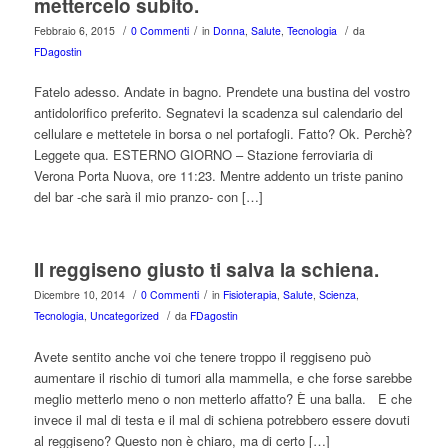
mettercelo subito.
/
/
/
Febbraio 6, 2015
0 Commenti
in
Donna
,
Salute
,
Tecnologia
da
FDagostin
Fatelo adesso. Andate in bagno. Prendete una bustina del vostro
antidolorifico preferito. Segnatevi la scadenza sul calendario del
cellulare e mettetele in borsa o nel portafogli. Fatto? Ok. Perchè?
Leggete qua. ESTERNO GIORNO – Stazione ferroviaria di
Verona Porta Nuova, ore 11:23. Mentre addento un triste panino
del bar -che sarà il mio pranzo- con […]
Il reggiseno giusto ti salva la schiena.
/
/
Dicembre 10, 2014
0 Commenti
in
Fisioterapia
,
Salute
,
Scienza
,
/
Tecnologia
,
Uncategorized
da
FDagostin
Avete sentito anche voi che tenere troppo il reggiseno può
aumentare il rischio di tumori alla mammella, e che forse sarebbe
meglio metterlo meno o non metterlo affatto? È una balla. E che
invece il mal di testa e il mal di schiena potrebbero essere dovuti
al reggiseno? Questo non è chiaro, ma di certo […]