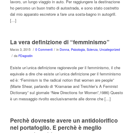
lavoro, un lungo viaggio in auto. Per raggiungere la destinazione
ho percorso un buon tratto di autostrada, e sono stato costretto
dal mio apparato escretore a fare una sosta-bagno in autogrill.
[…]
La vera definizione di “femminismo”
/
/
Marzo 3, 2015
0 Commenti
in
Donna
,
Psicologia
,
Scienza
,
Uncategorized
/
da
FDagostin
Esiste un’unica definizione ragionevole per il femminismo, il che
equivale a dire che esiste un’unica definizione per il femminismo
ed è: “Feminism is the radical notion that women are people”
(Marie Shear, parlando di “Kramarae and Treichler’s A Feminist
Dictionary” sul giornale “New Directions for Women”,1986) Questo
è un messaggio rivolto esclusivamente alle donne che […]
Perchè dovreste avere un antidolorifico
nel portafoglio. E perchè è meglio