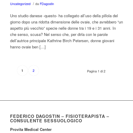
/
Uncategorized
da
FDagostin
Uno studio danese -questo- ha collegato all’uso della pillola del
giorno dopo una ridotta dimensione delle ovaie, che avrebbero “un
aspetto più vecchio” specie nelle donne tra i 19 e i 31 anni. In
che senso, scusa? Nel senso che, per dirla con le parole
dell’autrice principale Kathrine Birch Petersen, donne giovani
hanno ovaie ben […]
2
1
Pagina 1 di 2
FEDERICO DAGOSTIN – FISIOTERAPISTA –
CONSULENTE SESSUOLOGICO
Provita Medical Center