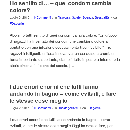
Ho sentito di… – quei condom cambia
colore?
/
/
/
Luglio 3, 2015
0 Commenti
in
Fisiologia
,
Salute
,
Scienza
,
Sessualità
da
FDagostin
Abbiamo tutti sentito di quei condom cambia colore. “Un gruppo
di ragazzi ha inventato dei condom che cambiano colore a
contatto con una infezione sessualmente trasmissibile!”. Tre
ragazzi intelligenti, un’idea innovativa, un concorso a premi, un
tema importante e scottante; diamo il tutto in pasto a internet e la
storia diventa il titolone del secolo. […]
I due errori enormi che tutti fanno
andando in bagno – come evitarli, e fare
le stesse cose meglio
/
/
/
Luglio 2, 2015
0 Commenti
in
Uncategorized
da
FDagostin
I due errori enormi che tutti fanno andando in bagno – come
evitarli, e fare le stesse cose meglio Oggi ho dovuto fare, per