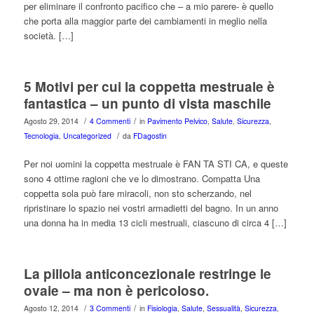
per eliminare il confronto pacifico che – a mio parere- è quello
che porta alla maggior parte dei cambiamenti in meglio nella
società. […]
5 Motivi per cui la coppetta mestruale è
fantastica – un punto di vista maschile
/
/
Agosto 29, 2014
4 Commenti
in
Pavimento Pelvico
,
Salute
,
Sicurezza
,
/
Tecnologia
,
Uncategorized
da
FDagostin
Per noi uomini la coppetta mestruale è FAN TA STI CA, e queste
sono 4 ottime ragioni che ve lo dimostrano. Compatta Una
coppetta sola può fare miracoli, non sto scherzando, nel
ripristinare lo spazio nei vostri armadietti del bagno. In un anno
una donna ha in media 13 cicli mestruali, ciascuno di circa 4 […]
La pillola anticoncezionale restringe le
ovaie – ma non è pericoloso.
/
/
Agosto 12, 2014
3 Commenti
in
Fisiologia
,
Salute
,
Sessualità
,
Sicurezza
,