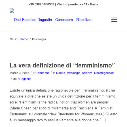
+39 0382 1850367 | V.le Indipendenza 11 - Pavia
Sei in:
Home
/
Psicologia
La vera definizione di “femminismo”
/
/
Marzo 3, 2015
0 Commenti
in
Donna
,
Psicologia
,
Scienza
,
Uncategorized
/
da
FDagostin
Esiste un’unica definizione ragionevole per il femminismo, il che
equivale a dire che esiste un’unica definizione per il femminismo
ed è: “Feminism is the radical notion that women are people”
(Marie Shear, parlando di “Kramarae and Treichler’s A Feminist
Dictionary” sul giornale “New Directions for Women”,1986) Questo
è un messaggio rivolto esclusivamente alle donne che […]