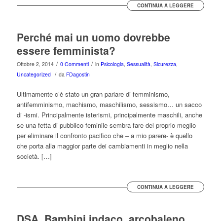
CONTINUA A LEGGERE
Perché mai un uomo dovrebbe
essere femminista?
/
/
Ottobre 2, 2014
0 Commenti
in
Psicologia
,
Sessualità
,
Sicurezza
,
/
Uncategorized
da
FDagostin
Ultimamente c’è stato un gran parlare di femminismo,
antifemminismo, machismo, maschilismo, sessismo… un sacco
di -ismi. Principalmente isterismi, principalmente maschili, anche
se una fetta di pubblico feminile sembra fare del proprio meglio
per eliminare il confronto pacifico che – a mio parere- è quello
che porta alla maggior parte dei cambiamenti in meglio nella
società. […]
CONTINUA A LEGGERE
DSA, Bambini indaco, arcobaleno,