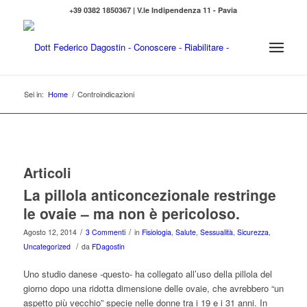
+39 0382 1850367 | V.le Indipendenza 11 - Pavia
Sei in:
Home
/
Controindicazioni
Articoli
La pillola anticoncezionale restringe
le ovaie – ma non è pericoloso.
/
/
Agosto 12, 2014
3 Commenti
in
Fisiologia
,
Salute
,
Sessualità
,
Sicurezza
,
/
Uncategorized
da
FDagostin
Uno studio danese -questo- ha collegato all’uso della pillola del
giorno dopo una ridotta dimensione delle ovaie, che avrebbero “un
aspetto più vecchio” specie nelle donne tra i 19 e i 31 anni. In