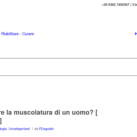
+39 0382 1850367 | V.l
re la muscolatura di un uomo? [
]
/
ologia
,
Uncategorized
da
FDagostin