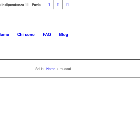
e Indipendenza 11 - Pavia
Home
Chi sono
FAQ
Blog
Sei in:
Home
/
muscoli