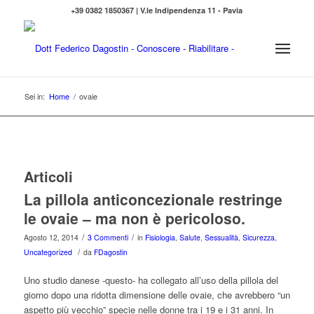
+39 0382 1850367 | V.le Indipendenza 11 - Pavia
Sei in:
Home
/
ovaie
Articoli
La pillola anticoncezionale restringe
le ovaie – ma non è pericoloso.
/
/
Agosto 12, 2014
3 Commenti
in
Fisiologia
,
Salute
,
Sessualità
,
Sicurezza
,
/
Uncategorized
da
FDagostin
Uno studio danese -questo- ha collegato all’uso della pillola del
giorno dopo una ridotta dimensione delle ovaie, che avrebbero “un
aspetto più vecchio” specie nelle donne tra i 19 e i 31 anni. In