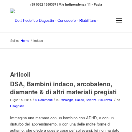
+39 0382 1850367 | V.le Indipendenza 11 - Pavia
Sei in:
Home
/
Indaco
Articoli
DSA, Bambini indaco, arcobaleno,
diamante & di altri materiali pregiati
/
/
/
Luglio 15, 2014
6 Commenti
in
Psicologia
,
Salute
,
Scienza
,
Sicurezza
da
FDagostin
Immagina una mamma con un bambino con ADHD, o con un
disturbo dell’apprendimento, o con una delle molte forme di
autismo, che crede a queste cose per sollevarsi: lei non ha dato